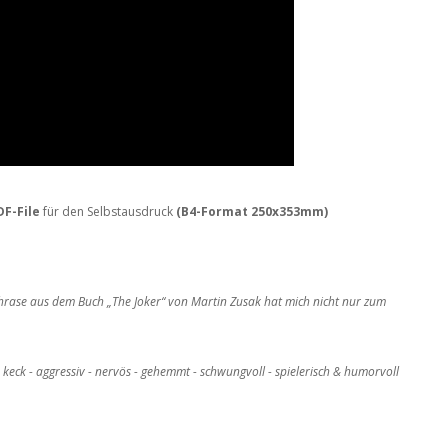
DF-File
für den Selbstausdruck
(B4-Format
250x353mm
)
 Phrase aus dem Buch
„The Joker“ von Martin Zusak hat mich nicht nur zum
 keck - aggressiv - nervös -
gehemmt - schwungvoll - spielerisch & humorvoll