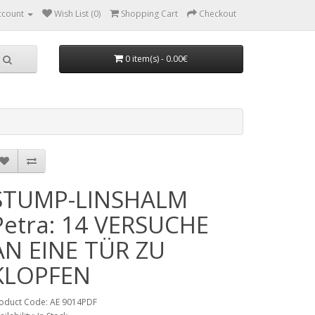
ccount
Wish List (0)
Shopping Cart
Checkout
0 item(s) - 0.00€
STUMP-LINSHALM
Petra: 14 VERSUCHE
AN EINE TÜR ZU
KLOPFEN
oduct Code: AE 9014PDF