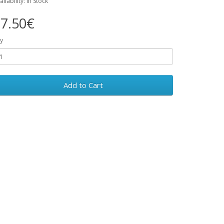
ailability: In Stock
7.50€
y
Add to Cart