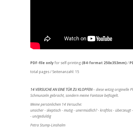
PDF-file only
for self-printing
(B4-format
250x353mm
)
/
P
total pages / Seitenanzahl: 15
14 VERSUCHE AN EINE TÜR ZU KLOPFEN
– diese witzig originelle
Schmunzeln gebracht, sondern meine
Fantasie beflügelt.
Meine persönlichen 14 Versuche:
unsicher - skeptisch - mutig - unermüdlich? - kraftlos - überzeugt -
- un/geduldig
Petra Stump-Linshalm