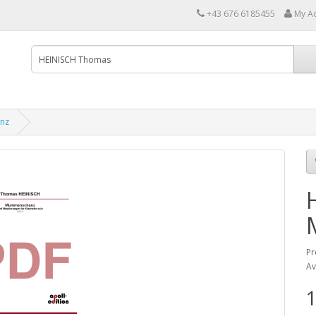
+43 676 6185455
My A
nz
Pr
Av
1