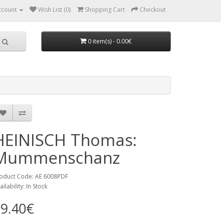
ccount
Wish List (0)
Shopping Cart
Checkout
0 item(s) - 0.00€
HEINISCH Thomas:
Mummenschanz
oduct Code: AE 6008PDF
ailability: In Stock
9.40€