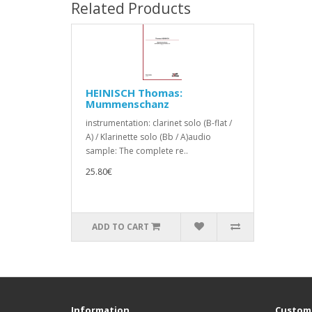
Related Products
HEINISCH Thomas:
Mummenschanz
instrumentation: clarinet solo (B-flat /
A) / Klarinette solo (Bb / A)audio
sample: The complete re..
25.80€
ADD TO CART
Information
Custome