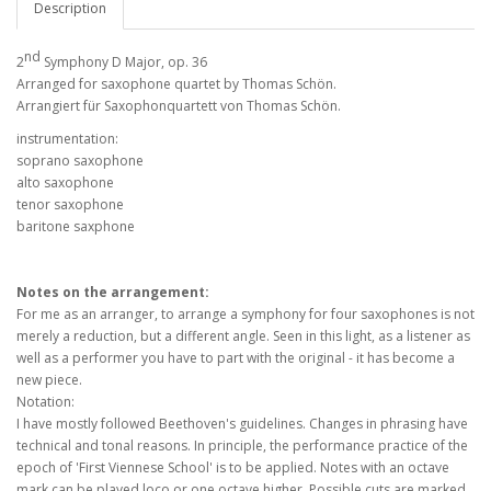
Description
nd
2
Symphony D Major, op. 36
Arranged for saxophone quartet by Thomas Schön.
Arrangiert für Saxophonquartett von Thomas Schön.
instrumentation:
soprano saxophone
alto saxophone
tenor saxophone
baritone saxphone
Notes on the arrangement:
For me as an arranger, to arrange a symphony for four saxophones is not
merely a reduction, but a different angle. Seen in this light, as a listener as
well as a performer you have to part with the original - it has become a
new piece.
Notation:
I have mostly followed Beethoven's guidelines. Changes in phrasing have
technical and tonal reasons. In principle, the performance practice of the
epoch of 'First Viennese School' is to be applied. Notes with an octave
mark can be played loco or one octave higher. Possible cuts are marked