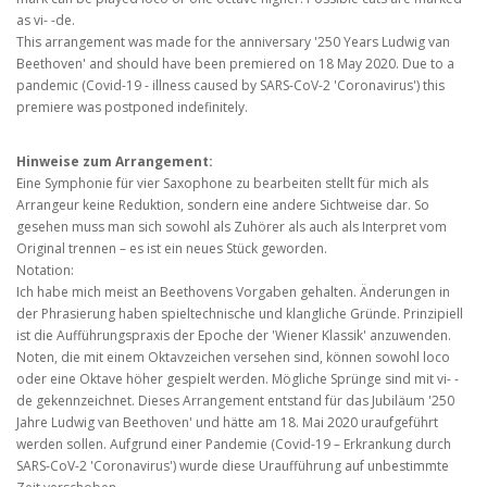
as vi- -de.
This arrangement was made for the anniversary '250 Years Ludwig van
Beethoven' and should have been premiered on 18 May 2020. Due to a
pandemic (Covid-19 - illness caused by SARS-CoV-2 'Coronavirus') this
premiere was postponed indefinitely.
Hinweise zum Arrangement:
Eine Symphonie für vier Saxophone zu bearbeiten stellt für mich als
Arrangeur keine Reduktion, sondern eine andere Sichtweise dar. So
gesehen muss man sich sowohl als Zuhörer als auch als Interpret vom
Original trennen – es ist ein neues Stück geworden.
Notation:
Ich habe mich meist an Beethovens Vorgaben gehalten. Änderungen in
der Phrasierung haben spieltechnische und klangliche Gründe. Prinzipiell
ist die Aufführungspraxis der Epoche der 'Wiener Klassik' anzuwenden.
Noten, die mit einem Oktavzeichen versehen sind, können sowohl loco
oder eine Oktave höher gespielt werden. Mögliche Sprünge sind mit vi- -
de gekennzeichnet. Dieses Arrangement entstand für das Jubiläum '250
Jahre Ludwig van Beethoven' und hätte am 18. Mai 2020 uraufgeführt
werden sollen. Aufgrund einer Pandemie (Covid-19 – Erkrankung durch
SARS-CoV-2 'Coronavirus') wurde diese Uraufführung auf unbestimmte